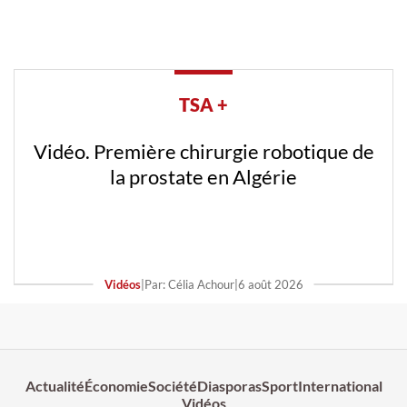
TSA +
Vidéo. Première chirurgie robotique de
la prostate en Algérie
Vidéos
|
Par: Célia Achour
|
6 août 2026
Actualité
Économie
Société
Diasporas
Sport
International
Vidéos