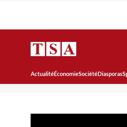
Actualité
Économie
Société
Diasporas
S