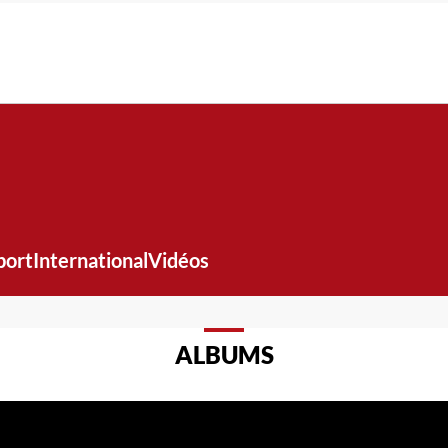
port
International
Vidéos
ALBUMS