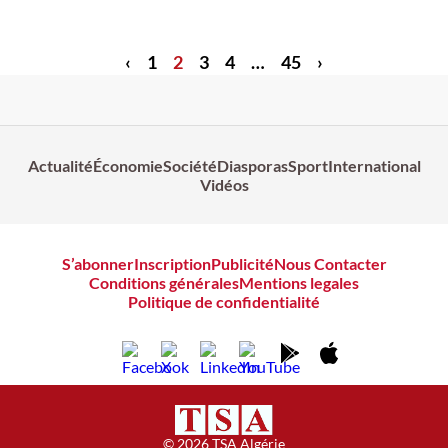
‹
1
2
3
4
…
45
›
Actualité
Économie
Société
Diasporas
Sport
International
Vidéos
S’abonner
Inscription
Publicité
Nous Contacter
Conditions générales
Mentions legales
Politique de confidentialité
© 2026 TSA Algérie