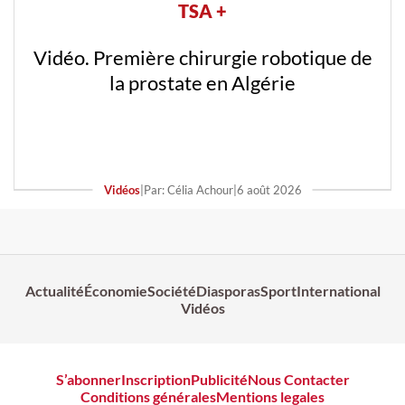
TSA +
Vidéo. Première chirurgie robotique de
la prostate en Algérie
Vidéos
|
Par: Célia Achour
|
6 août 2026
Actualité
Économie
Société
Diasporas
Sport
International
Vidéos
S’abonner
Inscription
Publicité
Nous Contacter
Conditions générales
Mentions legales