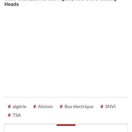
#
algérie
#
Alstom
#
Bus électrique
#
SNVI
#
TSA