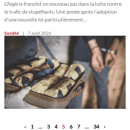
L’Algérie franchit un nouveau pas dans la lutte contre
le trafic de stupéfiants. Une année après l’adoption
d’une nouvelle loi particulièrement…
Société
|
7 août 2026
‹
1
…
3
4
5
6
7
…
34
›