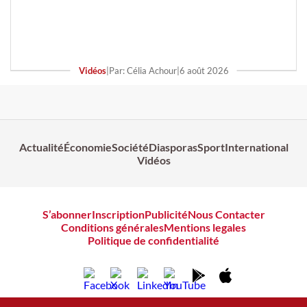
Vidéos
|
Par: Célia Achour
|
6 août 2026
Actualité
Économie
Société
Diasporas
Sport
International
Vidéos
S’abonner
Inscription
Publicité
Nous Contacter
Conditions générales
Mentions legales
Politique de confidentialité