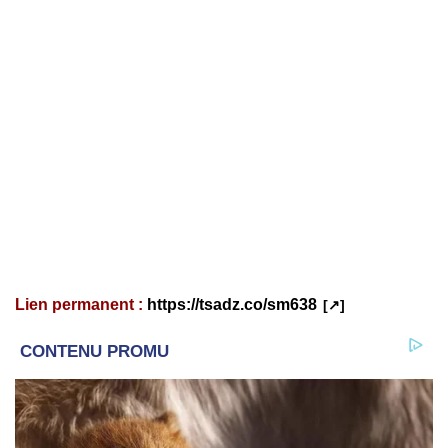
Lien permanent :
https://tsadz.co/sm638