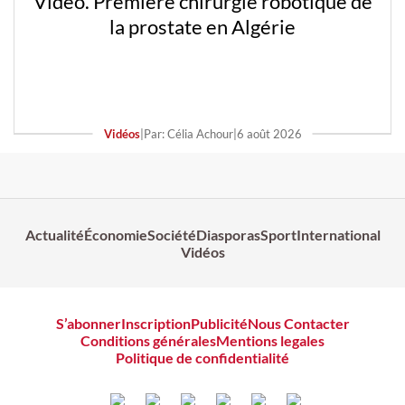
Vidéo. Première chirurgie robotique de
la prostate en Algérie
Vidéos
|
Par: Célia Achour
|
6 août 2026
Actualité
Économie
Société
Diasporas
Sport
International
Vidéos
S’abonner
Inscription
Publicité
Nous Contacter
Conditions générales
Mentions legales
Politique de confidentialité