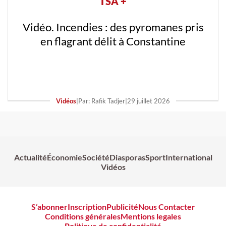
TSA +
Vidéo. Incendies : des pyromanes pris
en flagrant délit à Constantine
Vidéos
|
Par: Rafik Tadjer
|
29 juillet 2026
Actualité
Économie
Société
Diasporas
Sport
International
Vidéos
S’abonner
Inscription
Publicité
Nous Contacter
Conditions générales
Mentions legales
Politique de confidentialité