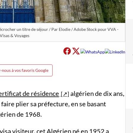
crocher un titre de séjour / Par Elodie / Adobe Stock pour VVA -
Visas & Voyages
-nous à vos favoris Google
ertificat de résidence
algérien de dix ans,
 faire plier sa préfecture, en se basant
gérien de 1968.
isa visiteur, cet Algérien né en 1952 a