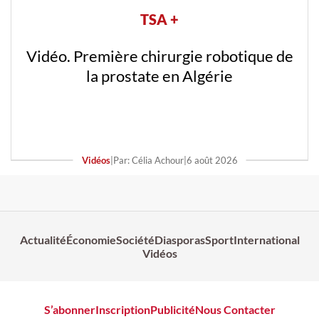
TSA +
Vidéo. Première chirurgie robotique de
la prostate en Algérie
Vidéos
|
Par: Célia Achour
|
6 août 2026
Actualité
Économie
Société
Diasporas
Sport
International
Vidéos
S’abonner
Inscription
Publicité
Nous Contacter