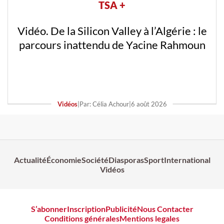
TSA +
Vidéo. De la Silicon Valley à l’Algérie : le
parcours inattendu de Yacine Rahmoun
Vidéos
|
Par: Célia Achour
|
6 août 2026
Actualité
Économie
Société
Diasporas
Sport
International
Vidéos
S’abonner
Inscription
Publicité
Nous Contacter
Conditions générales
Mentions legales