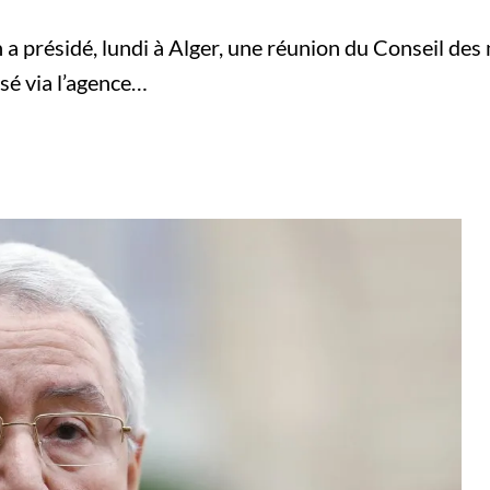
h a présidé, lundi à Alger, une réunion du Conseil de
usé via l’agence…