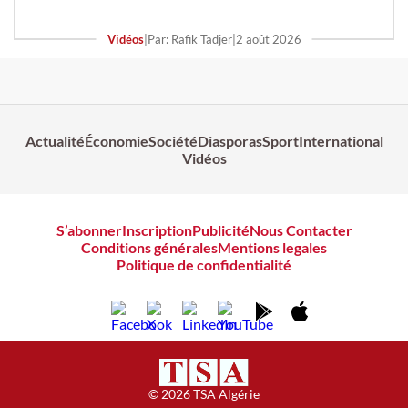
Vidéos
|
Par: Rafik Tadjer
|
2 août 2026
Actualité
Économie
Société
Diasporas
Sport
International
Vidéos
S’abonner
Inscription
Publicité
Nous Contacter
Conditions générales
Mentions legales
Politique de confidentialité
© 2026 TSA Algérie