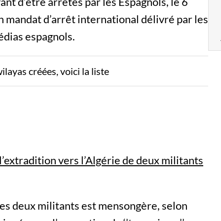
t d’être arrêtés par les Espagnols, le 6
un mandat d’arrêt international délivré par les
édias espagnols.
layas créées, voici la liste
’extradition vers l’Algérie de deux militants
les deux militants est mensongère, selon