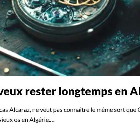
 veux rester longtemps en A
cas Alcaraz, ne veut pas connaître le même sort que 
vieux os en Algérie.…