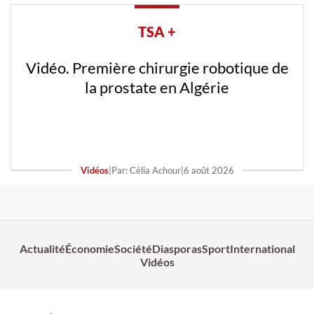
TSA +
Vidéo. De la Silicon Valley à l’Algérie : le
parcours inattendu de Yacine Rahmoun
Vidéos
|
Par: Célia Achour
|
6 août 2026
Actualité
Économie
Société
Diasporas
Sport
International
Vidéos