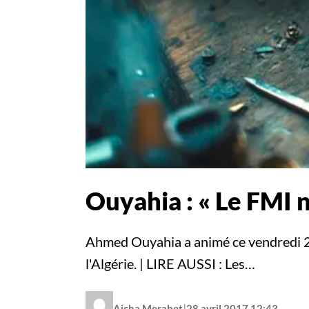
Ouyahia : « Le FMI n
Ahmed Ouyahia a animé ce vendredi 28 
l'Algérie. | LIRE AUSSI : Les…
|
Aicha Merabet
28 avril 2017 12:43