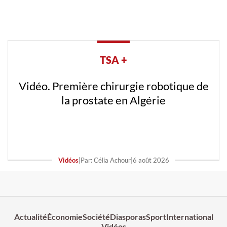
TSA +
Vidéo. Première chirurgie robotique de
la prostate en Algérie
Vidéos
|
Par: Célia Achour
|
6 août 2026
Actualité
Économie
Société
Diasporas
Sport
International
Vidéos