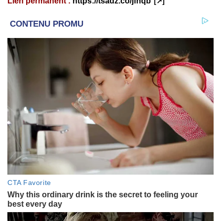
Lien permanent :
https://tsadz.co/jfhqb