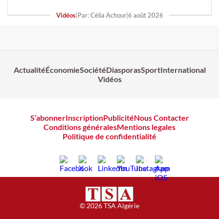
Vidéos
|
Par: Célia Achour
|
6 août 2026
Actualité
Économie
Société
Diasporas
Sport
International
Vidéos
S’abonner
Inscription
Publicité
Nous Contacter
Conditions générales
Mentions legales
Politique de confidentialité
© 2026 TSA Algérie