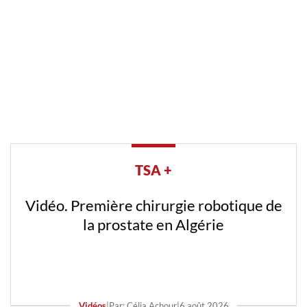
TSA +
Vidéo. Première chirurgie robotique de
la prostate en Algérie
Vidéos
|
Par: Célia Achour
|
6 août 2026