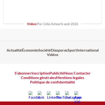
Vidéos
|
Par: Célia Achour
|
6 août 2026
Actualité
Économie
Société
Diasporas
Sport
International
Vidéos
S’abonner
Inscription
Publicité
Nous Contacter
Conditions générales
Mentions legales
Politique de confidentialité