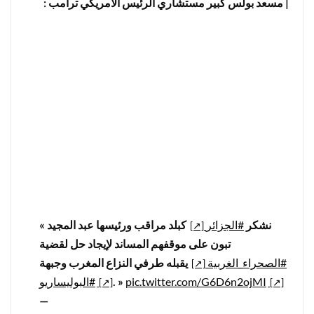
| مسعد بولس كبير مستشاري الرئيس الأمريكي ترامب :
« نشكر
#الجزائر
كبلد مراقب ورئيسها عبد المجيد
تبون على موقفهم المساند لإيجاد حل لقضية
#الصحراء_الغربية
يقبله طرفي النزاع المغرب وجبهة
#البوليساريو
. »
pic.twitter.com/G6D6n2ojMI
—