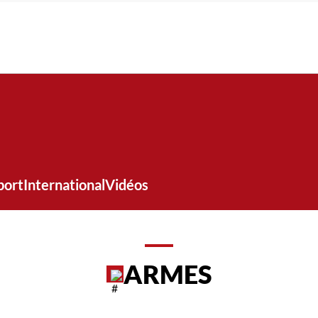
port
International
Vidéos
ARMES