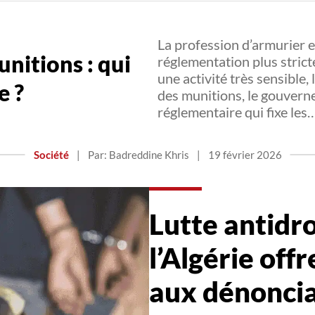
La profession d’armurier 
nitions : qui
réglementation plus stric
une activité très sensible, 
e ?
des munitions, le gouvern
réglementaire qui fixe les
Société
|
Par: Badreddine Khris
|
19 février 2026
Lutte antidro
l’Algérie off
aux dénonci