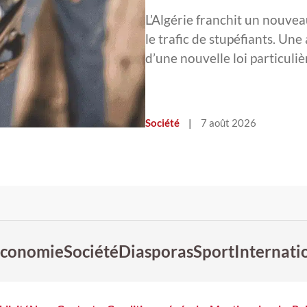
L’Algérie franchit un nouvea
le trafic de stupéfiants. Une
d’une nouvelle loi particul
Société
|
7 août 2026
conomie
Société
Diasporas
Sport
Internati