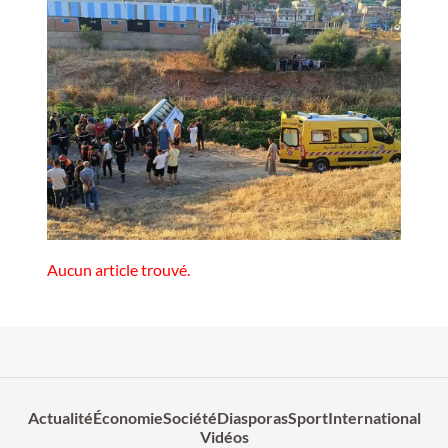
Aucun article trouvé.
Actualité
Économie
Société
Diasporas
Sport
International
Vidéos