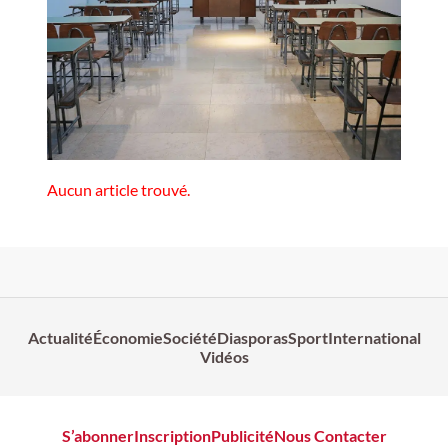
Aucun article trouvé.
Actualité
Économie
Société
Diasporas
Sport
International
Vidéos
S’abonner
Inscription
Publicité
Nous Contacter