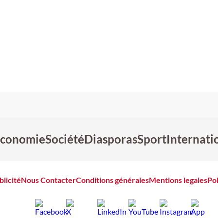
conomie
Société
Diasporas
Sport
Internati
blicité
Nous Contacter
Conditions générales
Mentions legales
Pol