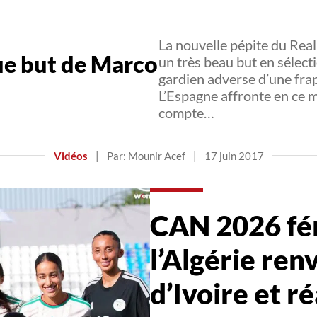
La nouvelle pépite du Real
ue but de Marco
un très beau but en sélecti
gardien adverse d’une fra
n
L’Espagne affronte en ce 
compte…
Vidéos
|
Par: Mounir Acef
|
17 juin 2017
CAN 2026 fém
l’Algérie ren
d’Ivoire et ré