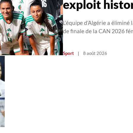
exploit histo
L’équipe d’Algérie a éliminé 
de finale de la CAN 2026 fé
Sport
|
8 août 2026