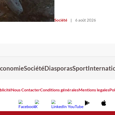
Société
|
6 août 2026
conomie
Société
Diasporas
Sport
Internati
blicité
Nous Contacter
Conditions générales
Mentions legales
Pol