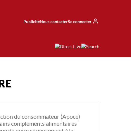
Publicité
Nous contacter
Se connecter
RE
tection du consommateur (Apoce)
tains compléments alimentaires
ue de nuire sérieusement à la