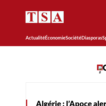
Actualité
Économie
Société
Diasporas
S
Algérie : l’Apoce ale