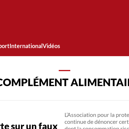
port
International
Vidéos
COMPLÉMENT ALIMENTAI
L’Association pour la pro
continue de dénoncer cer
rte sur un faux
dont la consommation risq