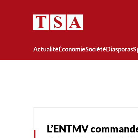
Actualité
Économie
Société
Diasporas
S
L’ENTMV commande u