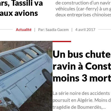
s, Tassili va
de construction d’un navir
véhicules (car-ferry) à u
eaux avions
deux entreprises chinoise
Actualité
|
Par: Saadia Gacem
|
4 avril 2017
Un bus chute
ravin à Const
moins 3 mor
La série noire des accidents
poursuit en Algérie. Moins 
tragédie de Boumerdès,…