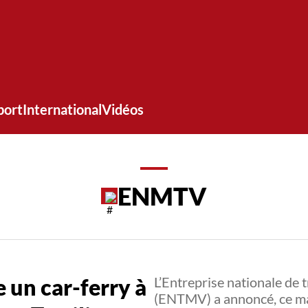
port
International
Vidéos
ENMTV
n car-ferry à
L’Entreprise nationale de
(ENTMV) a annoncé, ce mard