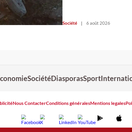
Société
|
6 août 2026
conomie
Société
Diasporas
Sport
Internati
blicité
Nous Contacter
Conditions générales
Mentions legales
Pol