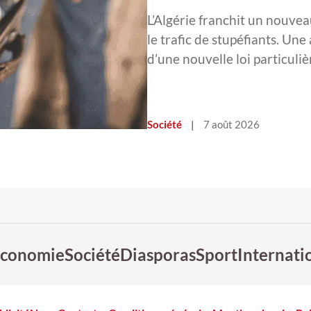
L’Algérie franchit un nouvea
le trafic de stupéfiants. Une
d’une nouvelle loi particul
Société
|
7 août 2026
conomie
Société
Diasporas
Sport
Internati