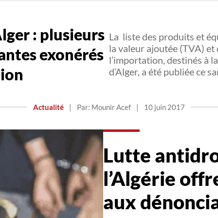
ger : plusieurs
La liste des produits et é
la valeur ajoutée (TVA) et
lantes exonérés
l’importation, destinés à 
tion
d’Alger, a été publiée ce s
Actualité
|
Par: Mounir Acef
|
10 juin 2017
Lutte antidro
l’Algérie off
aux dénonci