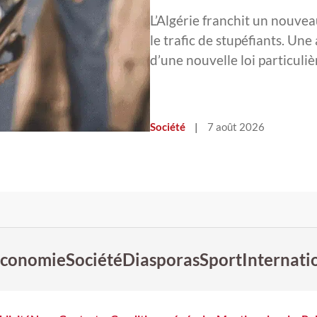
L’Algérie franchit un nouvea
le trafic de stupéfiants. Une
d’une nouvelle loi particul
Société
|
7 août 2026
conomie
Société
Diasporas
Sport
Internati