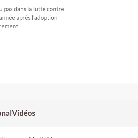
u pas dans la lutte contre
 année après l’adoption
ièrement…
onal
Vidéos