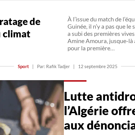
 ratage de
À l’issue du match de l’équ
Guinée, il n’y a pas que le
 climat
a subi des premières vive
Amine Amoura, jusque-là a
pour la première…
Sport
|
Par: Rafik Tadjer
|
12 septembre 2025
Lutte antidro
l’Algérie off
aux dénonci