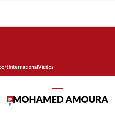
port
International
Vidéos
MOHAMED AMOURA