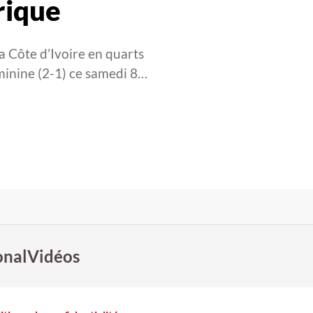
rique
la Côte d’Ivoire en quarts
minine (2-1) ce samedi 8…
onal
Vidéos