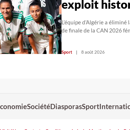
exploit histo
L’équipe d’Algérie a éliminé 
de finale de la CAN 2026 fé
Sport
|
8 août 2026
conomie
Société
Diasporas
Sport
Internati