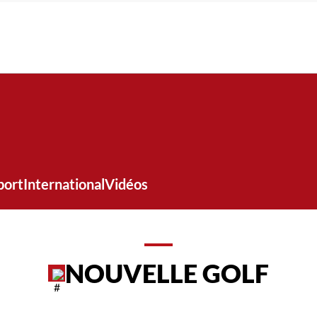
port
International
Vidéos
NOUVELLE GOLF