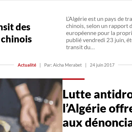
L’Algérie est un pays de t
nsit des
chinois, selon un rapport 
européenne pour la proprié
 chinois
publié vendredi 23 juin, é
transit du…
Actualité
|
Par: Aicha Merabet
|
24 juin 2017
Lutte antidro
l’Algérie off
aux dénonci