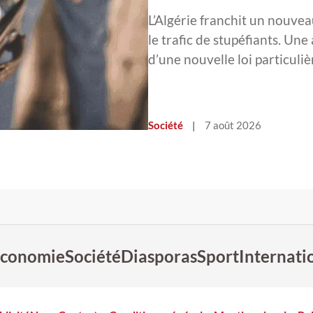
L’Algérie franchit un nouvea
le trafic de stupéfiants. Une
d’une nouvelle loi particul
Société
|
7 août 2026
conomie
Société
Diasporas
Sport
Internati