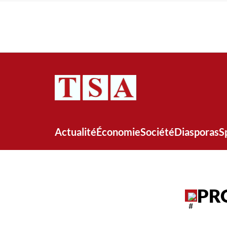
Actualité
Économie
Société
Diasporas
S
PR