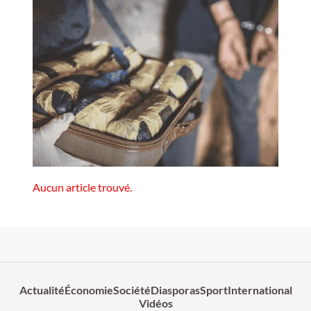
Aucun article trouvé.
Actualité
Économie
Société
Diasporas
Sport
International
Vidéos