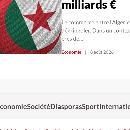
milliards €
Le commerce entre l’Algérie
dégringoler. Dans un context
près de…
Économie
|
8 août 2026
conomie
Société
Diasporas
Sport
Internati