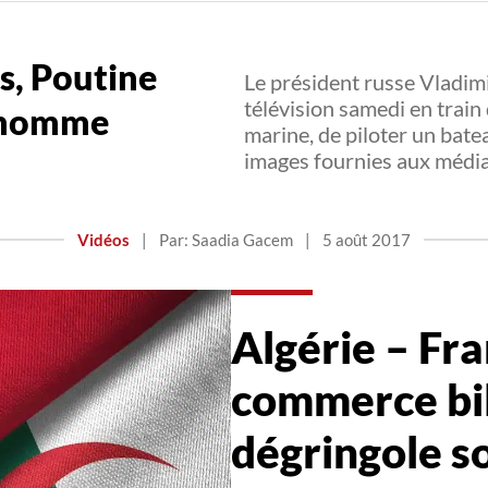
s, Poutine
Le président russe Vladimi
télévision samedi en train
d’homme
marine, de piloter un bate
images fournies aux média
Vidéos
|
Par: Saadia Gacem
|
5 août 2017
Algérie – Fra
commerce bil
dégringole so