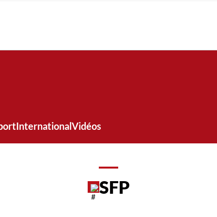
port
International
Vidéos
SFP