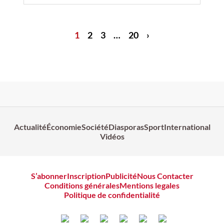
1
2
3
…
20
›
Actualité
Économie
Société
Diasporas
Sport
International
Vidéos
S’abonner
Inscription
Publicité
Nous Contacter
Conditions générales
Mentions legales
Politique de confidentialité