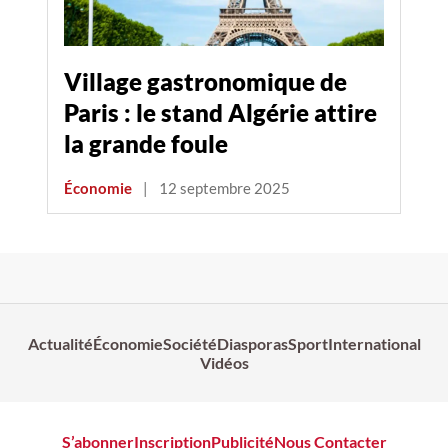
Village gastronomique de
Paris : le stand Algérie attire
la grande foule
Économie
|
12 septembre 2025
Actualité
Économie
Société
Diasporas
Sport
International
Vidéos
S’abonner
Inscription
Publicité
Nous Contacter