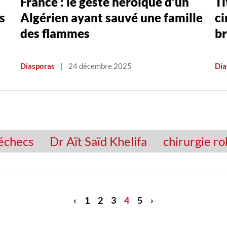
France : le geste héroïque d’un
Ti
s
Algérien ayant sauvé une famille
ci
des flammes
br
Diasporas
|
24 décembre 2025
Dia
’échecs
Dr Aït Saïd Khelifa
chirurgie r
‹
1
2
3
4
5
›