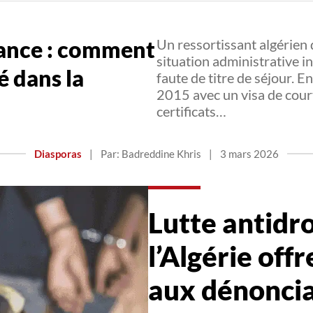
rance : comment
Un ressortissant algérien
situation administrative i
é dans la
faute de titre de séjour. En
2015 avec un visa de court
certificats…
Diasporas
|
Par: Badreddine Khris
|
3 mars 2026
Lutte antidro
l’Algérie off
aux dénonci