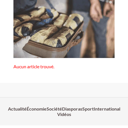
Aucun article trouvé.
Actualité
Économie
Société
Diasporas
Sport
International
Vidéos