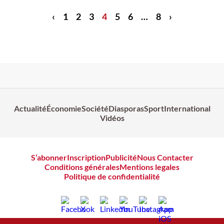
‹
1
2
3
4
5
6
…
8
›
Actualité
Économie
Société
Diasporas
Sport
International
Vidéos
S’abonner
Inscription
Publicité
Nous Contacter
Conditions générales
Mentions legales
Politique de confidentialité