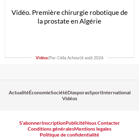
Vidéo. Première chirurgie robotique de
la prostate en Algérie
Vidéos
|
Par: Célia Achour
|
6 août 2026
Actualité
Économie
Société
Diasporas
Sport
International
Vidéos
S’abonner
Inscription
Publicité
Nous Contacter
Conditions générales
Mentions legales
Politique de confidentialité