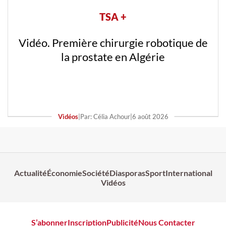
TSA +
Vidéo. Première chirurgie robotique de
la prostate en Algérie
Vidéos
|
Par: Célia Achour
|
6 août 2026
Actualité
Économie
Société
Diasporas
Sport
International
Vidéos
S’abonner
Inscription
Publicité
Nous Contacter