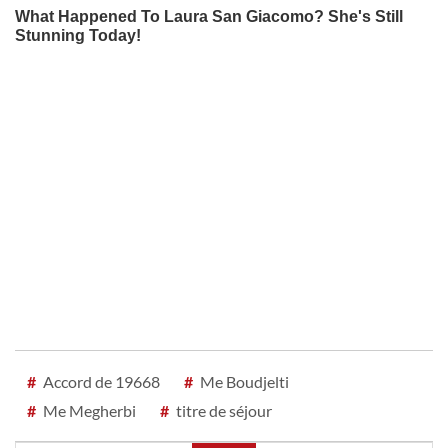
#
Accord de 19668
#
Me Boudjelti
#
Me Megherbi
#
titre de séjour