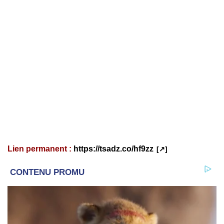
Lien permanent :
https://tsadz.co/hf9zz