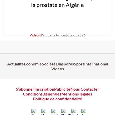
la prostate en Algérie
Vidéos
|
Par: Célia Achour
|
6 août 2026
Actualité
Économie
Société
Diasporas
Sport
International
Vidéos
S’abonner
Inscription
Publicité
Nous Contacter
Conditions générales
Mentions legales
Politique de confidentialité