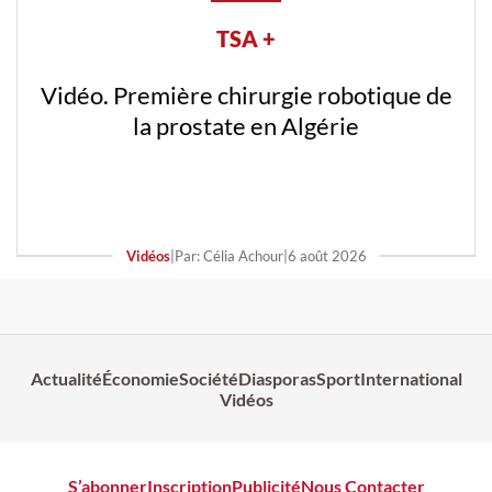
TSA +
Vidéo. Première chirurgie robotique de
la prostate en Algérie
Vidéos
|
Par: Célia Achour
|
6 août 2026
Actualité
Économie
Société
Diasporas
Sport
International
Vidéos
S’abonner
Inscription
Publicité
Nous Contacter