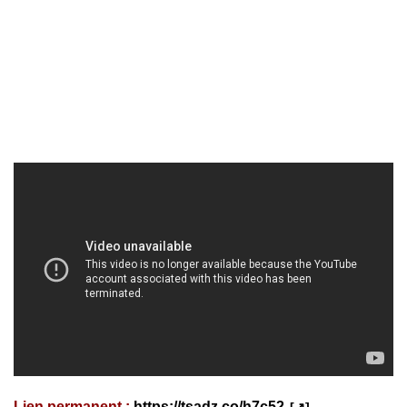
Lien permanent :
https://tsadz.co/h7c52