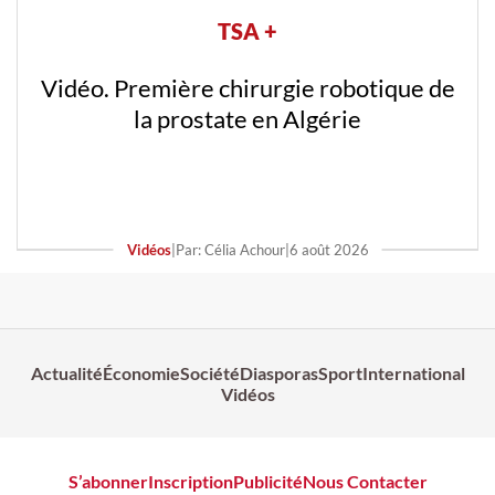
TSA +
Vidéo. Première chirurgie robotique de
la prostate en Algérie
Vidéos
|
Par: Célia Achour
|
6 août 2026
Actualité
Économie
Société
Diasporas
Sport
International
Vidéos
S’abonner
Inscription
Publicité
Nous Contacter