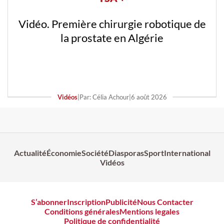
Vidéo. Première chirurgie robotique de
la prostate en Algérie
Vidéos
|
Par: Célia Achour
|
6 août 2026
Actualité
Économie
Société
Diasporas
Sport
International
Vidéos
S’abonner
Inscription
Publicité
Nous Contacter
Conditions générales
Mentions legales
Politique de confidentialité