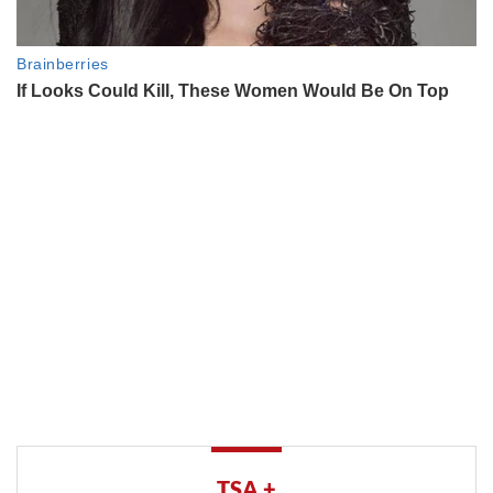
TSA +