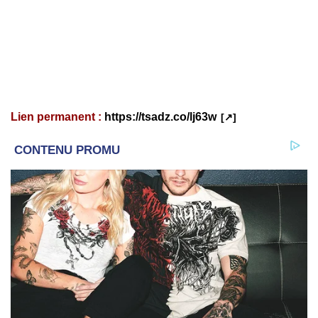
Lien permanent :
https://tsadz.co/lj63w