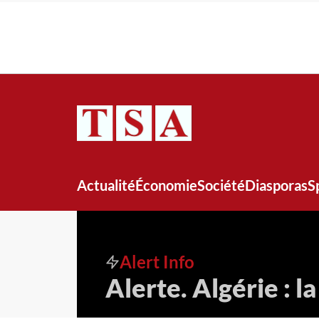
Actualité
Économie
Société
Diasporas
S
Alert Info
Alerte. Algérie : l