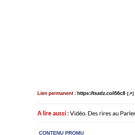
Lien permanent :
https://tsadz.co/i56c8
A lire aussi :
Vidéo. Des rires au Parl