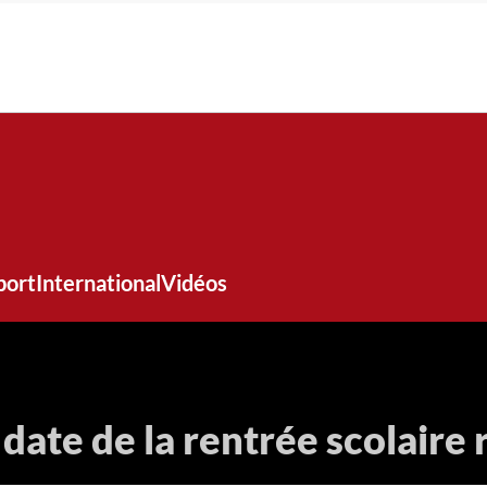
port
International
Vidéos
a date de la rentrée scolaire