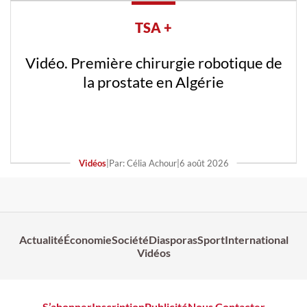
TSA +
Vidéo. Première chirurgie robotique de
la prostate en Algérie
Vidéos
|
Par: Célia Achour
|
6 août 2026
Actualité
Économie
Société
Diasporas
Sport
International
Vidéos
S’abonner
Inscription
Publicité
Nous Contacter