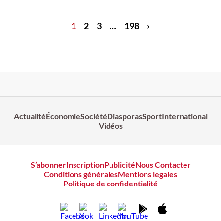
1
2
3
…
198
›
Actualité
Économie
Société
Diasporas
Sport
International
Vidéos
S’abonner
Inscription
Publicité
Nous Contacter
Conditions générales
Mentions legales
Politique de confidentialité