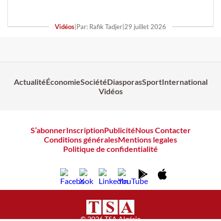
Vidéos
|
Par: Rafik Tadjer
|
29 juillet 2026
Actualité
Économie
Société
Diasporas
Sport
International
Vidéos
S’abonner
Inscription
Publicité
Nous Contacter
Conditions générales
Mentions legales
Politique de confidentialité
© 2026 TSA Algérie